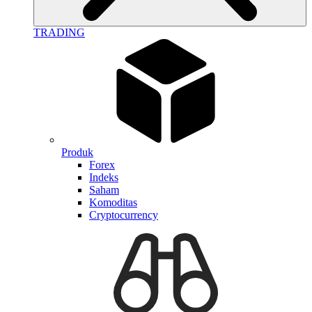
TRADING
Produk
Forex
Indeks
Saham
Komoditas
Cryptocurrency