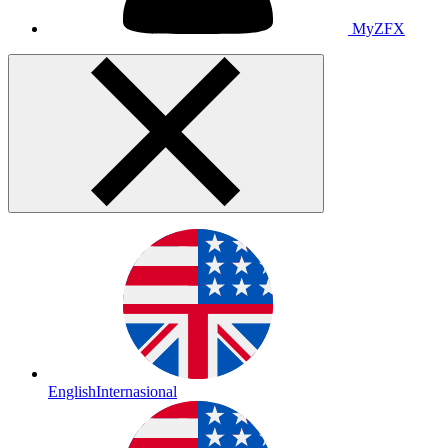
MyZFX
English
Internasional