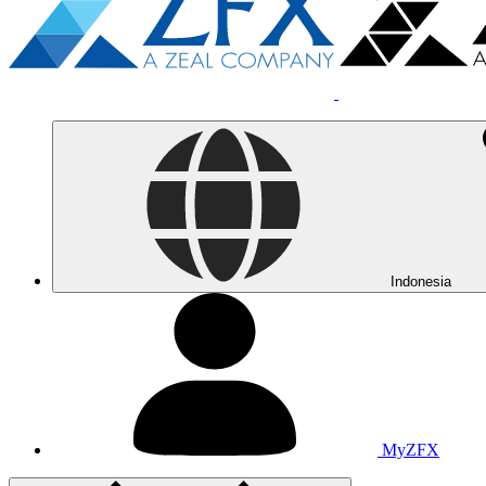
Indonesia
MyZFX