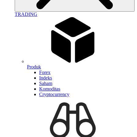
TRADING
Produk
Forex
Indeks
Saham
Komoditas
Cryptocurrency