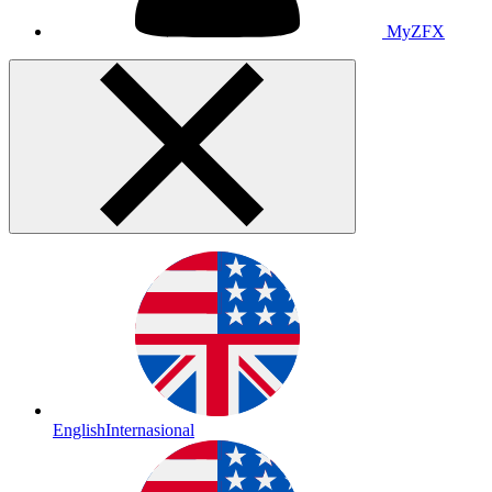
MyZFX
English
Internasional